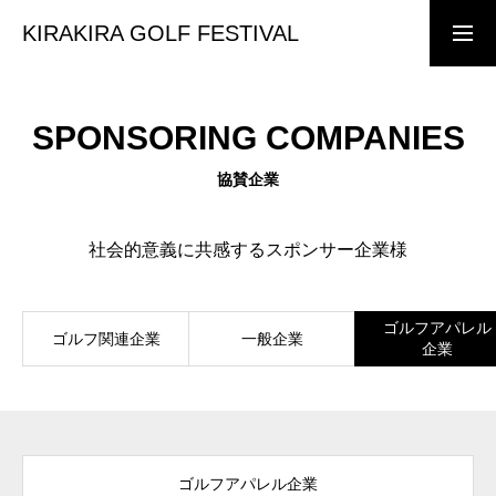
KIRAKIRA GOLF FESTIVAL
前売りチケット購入
協賛・出展企業様
SPONSORING COMPANIES
TOP PAGE
協賛企業
ホーム
KIRAKIRA GOLF FESTIVAL
社会的意義に共感するスポンサー企業様
イベント案内
ゴルフアパレル
CONCEPT
ゴルフ関連企業
一般企業
企業
イベントコンセプト
TICKET
前売り・当日チケット
ゴルフアパレル企業