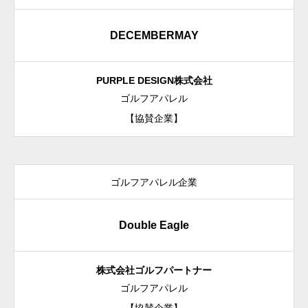
GUEST
著名なゲスト陣
DECEMBERMAY
FAQ
PURPLE DESIGN
株式会社
よくあるご質問
ゴルフアパレル
【協賛企業】
SPONSOR
協賛企業
BOOTH
ゴルフアパレル企業
出展ブース
Double Eagle
ABOUT US
運営・企画
株式会社
ゴルフパートナー
ゴルフアパレル