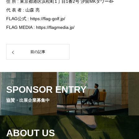
住 所 : 東京都港区浜松町1丁目1番2号 汐留MKタワー4F
代 表 者 : 山森 亮
FLAG公式 : https://flag-golf.jp/
FLAG MEDIA : https://flagmedia.jp/
前の記事
SPONSOR ENTRY
協賛・出展企業募集中
ABOUT US