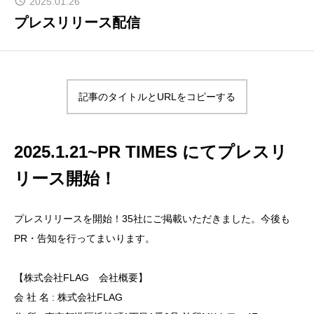
2025.01.26
GUEST
プレスリリース配信
著名なゲスト陣
FAQ
よくあるご質問
記事のタイトルとURLをコピーする
SPONSOR
2025.1.21~PR TIMES にてプレスリ
協賛企業
リース開始！
BOOTH
出展ブース
プレスリリースを開始！35社にご掲載いただきました。今後も
PR・告知を行ってまいります。
ABOUT US
運営・企画
【株式会社FLAG 会社概要】
会 社 名 : 株式会社FLAG