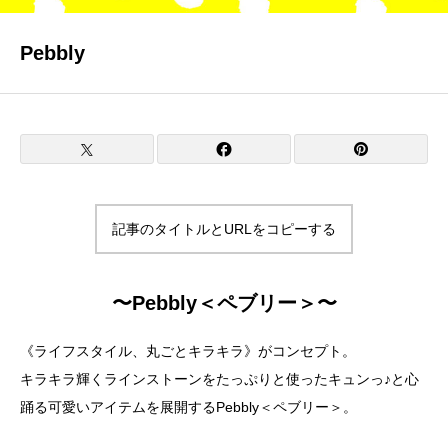
GUEST
著名なゲスト陣
Pebbly
FAQ
よくあるご質問
SPONSOR
協賛企業
記事のタイトルとURLをコピーする
BOOTH
出展ブース
〜Pebbly＜ペブリー＞〜
ABOUT US
《ライフスタイル、丸ごとキラキラ》がコンセプト。
運営・企画
キラキラ輝くラインストーンをたっぷりと使ったキュンっ♪と心
踊る可愛いアイテムを展開するPebbly＜ペブリー＞。