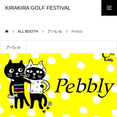
KIRAKIRA GOLF FESTIVAL
前売りチケット購入
協賛・出展企業様
ALL BOOTH
アパレル
Pebbly
TOP PAGE
ホーム
アパレル
KIRAKIRA GOLF FESTIVAL
イベント案内
CONCEPT
イベントコンセプト
TICKET
前売り・当日チケット